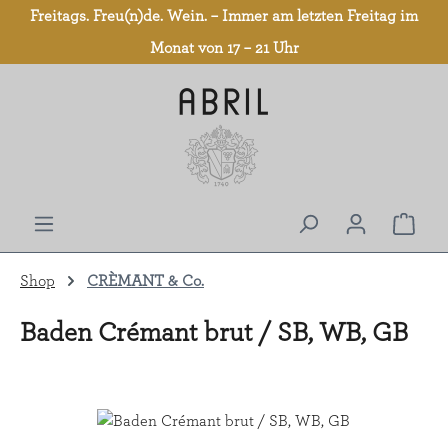
Freitags. Freu(n)de. Wein. – Immer am letzten Freitag im
Zum Hauptinhalt springen
Monat von 17 – 21 Uhr
Shop
CRÈMANT & Co.
Baden Crémant brut / SB, WB, GB
Bildergalerie überspringen