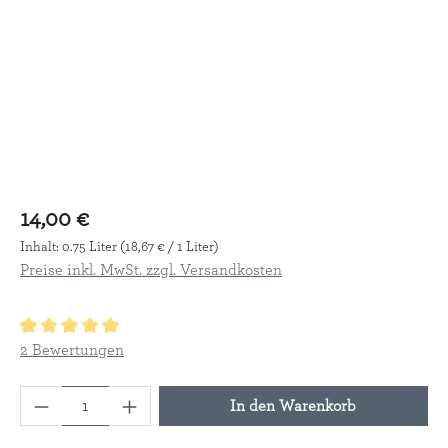
14,00 €
Inhalt:
0.75 Liter
(18,67 € / 1 Liter)
Preise inkl. MwSt. zzgl. Versandkosten
Durchschnittliche Bewertung von 5 von 5 Sternen
2 Bewertungen
Produkt Anzahl: Gib den gewünschten Wert ein
In den Warenkorb