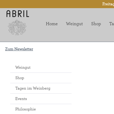
Freita
 Hauptinhalt springen
Zur Suche springen
Zur Hauptnavigation springen
Home
Weingut
Shop
Ta
Zum Newsletter
Weingut
Shop
Tagen im Weinberg
Events
Philosophie