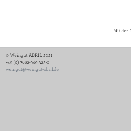
Mit der 
© Weingut ABRIL 2021
+49 (0) 7662-949 323-0
weingut@weingut-abril.de