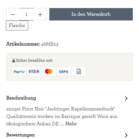
Produkt Anzahl: Gib den gewünschten Wert ein
In den Warenkorb
Flasche
Artikelnummer:
48MB23
Sicher bezahlen mit:
Beschreibung
2023er Pinot Noir "Jechtinger Kapellenmosesbuck"
Qualitätswein trocken im Barrique gereift Wein aus
ökologischem Anbau DE -…
Mehr
Bewertungen