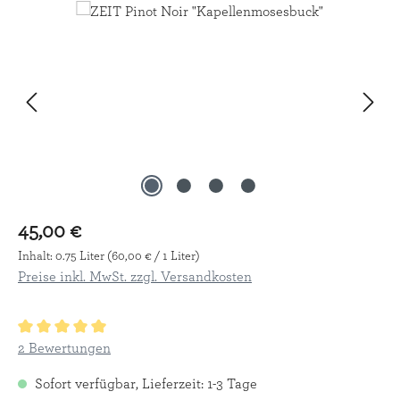
Bildergalerie überspringen
45,00 €
Inhalt:
0.75 Liter
(60,00 € / 1 Liter)
Preise inkl. MwSt. zzgl. Versandkosten
Durchschnittliche Bewertung von 5 von 5 Sternen
2 Bewertungen
Sofort verfügbar, Lieferzeit: 1-3 Tage